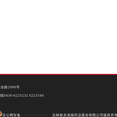
路2999号
436-6225232 6223349
吉公网安备
:22088102000017
吉林敖东洮南药业股份有限公司版权所